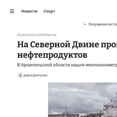
Новости
Спорт
Покушение на гл
26 июля 2023 15:06
Общество
На Северной Двине пр
нефтепродуктов
В Архангельской области нашли многокиломет
Дарья Дмитрова