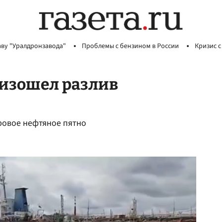
аву "Уралдронзавода"
Проблемы с бензином в России
Кризис с
оизошел разлив
ровое нефтяное пятно