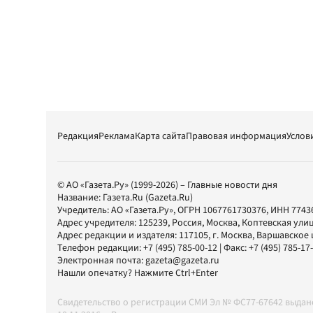
Редакция
Реклама
Карта сайта
Правовая информация
Услов
© АО «Газета.Ру» (1999-2026) – Главные новости дня
Название:
Газета.Ru
(Gazeta.Ru)
Учредитель:
АО «Газета.Ру»
, ОГРН 1067761730376, ИНН 7743
Адрес учредителя: 125239, Россия, Москва, Коптевская улиц
Адрес редакции и издателя:
117105
, г.
Москва
,
Варшавское шо
Телефон редакции:
+7 (495) 785-00-12
| Факс:
+7 (495) 785-17
Электронная почта:
gazeta@gazeta.ru
Нашли опечатку? Нажмите Ctrl+Enter
Свидетельство о регистрации СМИ Эл № ФС77-67642 выда