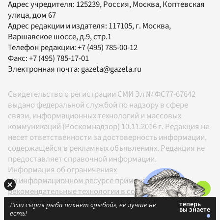
Адрес учредителя: 125239, Россия, Москва, Коптевская
улица, дом 67
Адрес редакции и издателя:
117105
, г.
Москва
,
Варшавское шоссе, д.9, стр.1
Телефон редакции:
+7 (495) 785-00-12
Факс:
+7 (495) 785-17-01
Электронная почта:
gazeta@gazeta.ru
Свидетельство о регистрации СМИ Эл № ФС77-67642
выдано федеральной службой по надзору в сфере
связи, информационных технологий и массовых
коммуникаций (Роскомнадзор) 10.11.2016 г. Редакция не
несет ответственности за достоверность информации,
содержащейся в рекламных объявлениях. Редакция не
предоставляет справочной информации.
Информация об ограничениях
На информационном ресурсе применяются
рекомендательные технологии в соответствии с
Правилами
Если сырая рыба пахнет «рыбой», ее лучше не
18+
есть!