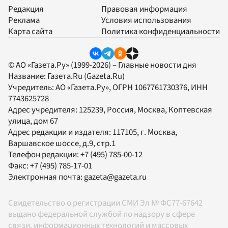
Редакция
Правовая информация
Реклама
Условия использования
Карта сайта
Политика конфиденциальности
© АО «Газета.Ру» (1999-2026) – Главные новости дня
Название:
Газета.Ru
(Gazeta.Ru)
Учредитель:
АО «Газета.Ру»
, ОГРН 1067761730376, ИНН
7743625728
Адрес учредителя: 125239, Россия, Москва, Коптевская
улица, дом 67
Адрес редакции и издателя:
117105
, г.
Москва
,
Варшавское шоссе, д.9, стр.1
Телефон редакции:
+7 (495) 785-00-12
Факс:
+7 (495) 785-17-01
Электронная почта:
gazeta@gazeta.ru
Свидетельство о регистрации СМИ Эл № ФС77-67642
выдано федеральной службой по надзору в сфере
связи, информационных технологий и массовых