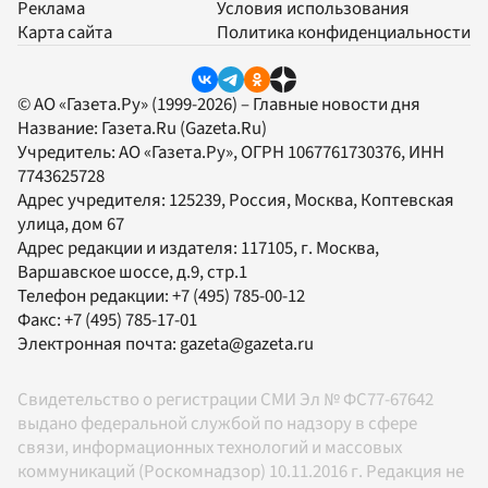
Реклама
Условия использования
Карта сайта
Политика конфиденциальности
© АО «Газета.Ру» (1999-2026) – Главные новости дня
Название:
Газета.Ru
(Gazeta.Ru)
Учредитель:
АО «Газета.Ру»
, ОГРН 1067761730376, ИНН
7743625728
Адрес учредителя: 125239, Россия, Москва, Коптевская
улица, дом 67
Адрес редакции и издателя:
117105
, г.
Москва
,
Варшавское шоссе, д.9, стр.1
Телефон редакции:
+7 (495) 785-00-12
Факс:
+7 (495) 785-17-01
Электронная почта:
gazeta@gazeta.ru
Свидетельство о регистрации СМИ Эл № ФС77-67642
выдано федеральной службой по надзору в сфере
связи, информационных технологий и массовых
коммуникаций (Роскомнадзор) 10.11.2016 г. Редакция не