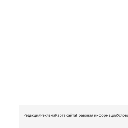
Редакция
Реклама
Карта сайта
Правовая информация
Услов