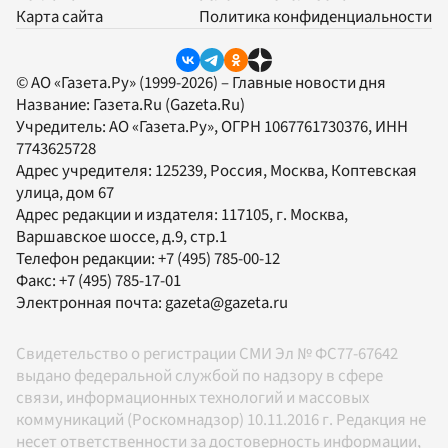
Карта сайта
Политика конфиденциальности
© АО «Газета.Ру» (1999-2026) – Главные новости дня
Название:
Газета.Ru
(Gazeta.Ru)
Учредитель:
АО «Газета.Ру»
, ОГРН 1067761730376, ИНН
7743625728
Адрес учредителя: 125239, Россия, Москва, Коптевская
улица, дом 67
Адрес редакции и издателя:
117105
, г.
Москва
,
Варшавское шоссе, д.9, стр.1
Телефон редакции:
+7 (495) 785-00-12
Факс:
+7 (495) 785-17-01
Электронная почта:
gazeta@gazeta.ru
Свидетельство о регистрации СМИ Эл № ФС77-67642
выдано федеральной службой по надзору в сфере
связи, информационных технологий и массовых
коммуникаций (Роскомнадзор) 10.11.2016 г. Редакция не
несет ответственности за достоверность информации,