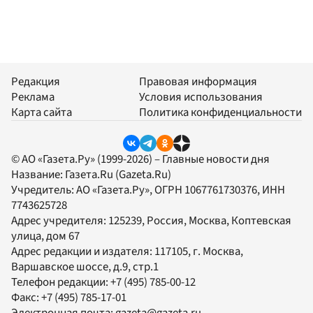
Редакция
Правовая информация
Реклама
Условия использования
Карта сайта
Политика конфиденциальности
© АО «Газета.Ру» (1999-2026) – Главные новости дня
Название:
Газета.Ru
(Gazeta.Ru)
Учредитель:
АО «Газета.Ру»
, ОГРН 1067761730376, ИНН
7743625728
Адрес учредителя: 125239, Россия, Москва, Коптевская
улица, дом 67
Адрес редакции и издателя:
117105
, г.
Москва
,
Варшавское шоссе, д.9, стр.1
Телефон редакции:
+7 (495) 785-00-12
Факс:
+7 (495) 785-17-01
Электронная почта:
gazeta@gazeta.ru