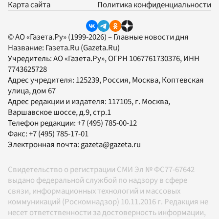
Карта сайта
Политика конфиденциальности
© АО «Газета.Ру» (1999-2026) – Главные новости дня
Название:
Газета.Ru
(Gazeta.Ru)
Учредитель:
АО «Газета.Ру»
, ОГРН 1067761730376, ИНН
7743625728
Адрес учредителя: 125239, Россия, Москва, Коптевская
улица, дом 67
Адрес редакции и издателя:
117105
, г.
Москва
,
Варшавское шоссе, д.9, стр.1
Телефон редакции:
+7 (495) 785-00-12
Факс:
+7 (495) 785-17-01
Электронная почта:
gazeta@gazeta.ru
Свидетельство о регистрации СМИ Эл № ФС77-67642
выдано федеральной службой по надзору в сфере
связи, информационных технологий и массовых
коммуникаций (Роскомнадзор) 10.11.2016 г. Редакция не
несет ответственности за достоверность информации,