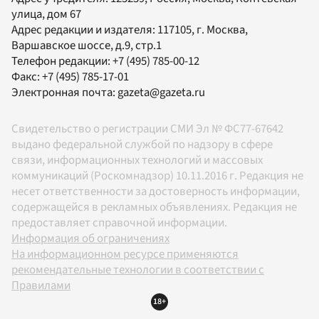
улица, дом 67
Адрес редакции и издателя:
117105
, г.
Москва
,
Варшавское шоссе, д.9, стр.1
Телефон редакции:
+7 (495) 785-00-12
Факс:
+7 (495) 785-17-01
Электронная почта:
gazeta@gazeta.ru
Свидетельство о регистрации СМИ Эл № ФС77-67642
выдано федеральной службой по надзору в сфере
связи, информационных технологий и массовых
коммуникаций (Роскомнадзор) 10.11.2016 г. Редакция не
несет ответственности за достоверность информации,
содержащейся в рекламных объявлениях. Редакция не
предоставляет справочной информации.
Информация об ограничениях
На информационном ресурсе применяются
рекомендательные технологии в соответствии с
Правилами
18+