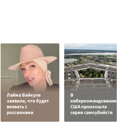
Лайма Вайкуле
В
заявила, что будет
киберкомандовании
Я
воевать с
США произошла
д
россиянами
серия самоубийств
о