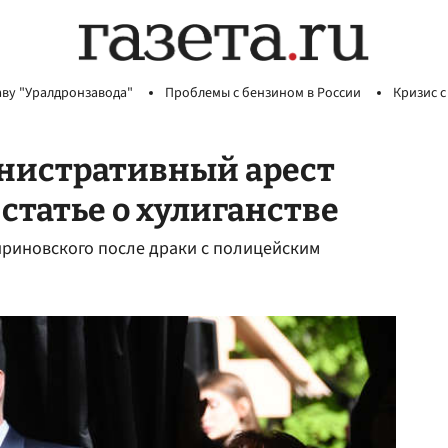
аву "Уралдронзавода"
Проблемы с бензином в России
Кризис с
инистративный арест
статье о хулиганстве
ириновского после драки с полицейским