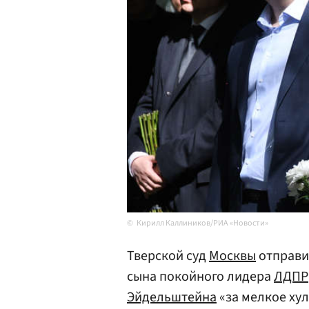
Кирилл Каллиников/РИА «Новости»
Тверской суд
Москвы
отправи
сына покойного лидера
ЛДПР
Эйдельштейна
«за мелкое ху