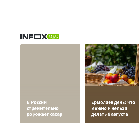
В России
Ермолаев день: что
стремительно
можно и нельзя
дорожает сахар
делать 8 августа