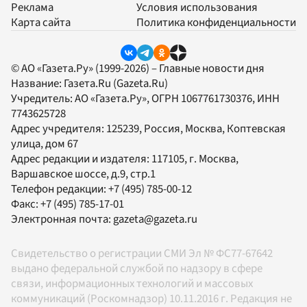
Реклама
Условия использования
Карта сайта
Политика конфиденциальности
© АО «Газета.Ру» (1999-2026) – Главные новости дня
Название:
Газета.Ru
(Gazeta.Ru)
Учредитель:
АО «Газета.Ру»
, ОГРН 1067761730376, ИНН
7743625728
Адрес учредителя: 125239, Россия, Москва, Коптевская
улица, дом 67
Адрес редакции и издателя:
117105
, г.
Москва
,
Варшавское шоссе, д.9, стр.1
Телефон редакции:
+7 (495) 785-00-12
Факс:
+7 (495) 785-17-01
Электронная почта:
gazeta@gazeta.ru
Свидетельство о регистрации СМИ Эл № ФС77-67642
выдано федеральной службой по надзору в сфере
связи, информационных технологий и массовых
коммуникаций (Роскомнадзор) 10.11.2016 г. Редакция не