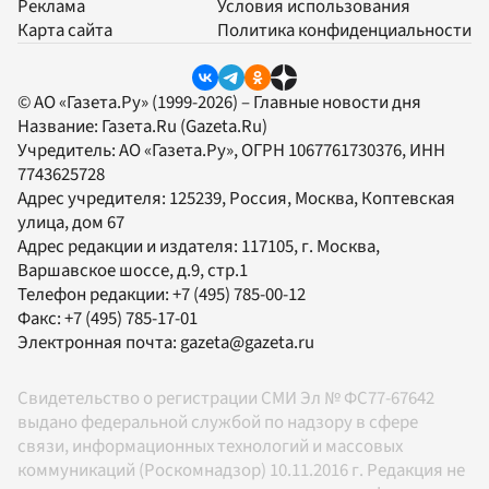
Реклама
Условия использования
Карта сайта
Политика конфиденциальности
© АО «Газета.Ру» (1999-2026) – Главные новости дня
Название:
Газета.Ru
(Gazeta.Ru)
Учредитель:
АО «Газета.Ру»
, ОГРН 1067761730376, ИНН
7743625728
Адрес учредителя: 125239, Россия, Москва, Коптевская
улица, дом 67
Адрес редакции и издателя:
117105
, г.
Москва
,
Варшавское шоссе, д.9, стр.1
Телефон редакции:
+7 (495) 785-00-12
Факс:
+7 (495) 785-17-01
Электронная почта:
gazeta@gazeta.ru
Свидетельство о регистрации СМИ Эл № ФС77-67642
выдано федеральной службой по надзору в сфере
связи, информационных технологий и массовых
коммуникаций (Роскомнадзор) 10.11.2016 г. Редакция не