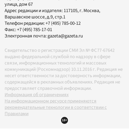
улица, дом 67
Адрес редакции и издателя:
117105
, г.
Москва
,
Варшавское шоссе, д.9, стр.1
Телефон редакции:
+7 (495) 785-00-12
Факс:
+7 (495) 785-17-01
Электронная почта:
gazeta@gazeta.ru
Свидетельство о регистрации СМИ Эл № ФС77-67642
выдано федеральной службой по надзору в сфере
связи, информационных технологий и массовых
коммуникаций (Роскомнадзор) 10.11.2016 г. Редакция не
несет ответственности за достоверность информации,
содержащейся в рекламных объявлениях. Редакция не
предоставляет справочной информации.
Информация об ограничениях
На информационном ресурсе применяются
рекомендательные технологии в соответствии с
Правилами
18+