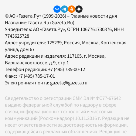
© АО «Газета.Ру» (1999-2026) – Главные новости дня
Название:
Газета.Ru
(Gazeta.Ru)
Учредитель:
АО «Газета.Ру»
, ОГРН 1067761730376, ИНН
7743625728
Адрес учредителя: 125239, Россия, Москва, Коптевская
улица, дом 67
Адрес редакции и издателя:
117105
, г.
Москва
,
Варшавское шоссе, д.9, стр.1
Телефон редакции:
+7 (495) 785-00-12
Факс:
+7 (495) 785-17-01
Электронная почта:
gazeta@gazeta.ru
Свидетельство о регистрации СМИ Эл № ФС77-67642
выдано федеральной службой по надзору в сфере
связи, информационных технологий и массовых
коммуникаций (Роскомнадзор) 10.11.2016 г. Редакция не
несет ответственности за достоверность информации,
содержащейся в рекламных объявлениях. Редакция не