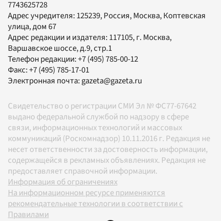
7743625728
Адрес учредителя: 125239, Россия, Москва, Коптевская
улица, дом 67
Адрес редакции и издателя:
117105
, г.
Москва
,
Варшавское шоссе, д.9, стр.1
Телефон редакции:
+7 (495) 785-00-12
Факс:
+7 (495) 785-17-01
Электронная почта:
gazeta@gazeta.ru
Свидетельство о регистрации СМИ Эл № ФС77-67642
выдано федеральной службой по надзору в сфере
связи, информационных технологий и массовых
коммуникаций (Роскомнадзор) 10.11.2016 г. Редакция не
несет ответственности за достоверность информации,
содержащейся в рекламных объявлениях. Редакция не
предоставляет справочной информации.
Информация об ограничениях
На информационном ресурсе применяются
рекомендательные технологии в соответствии с
Правилами