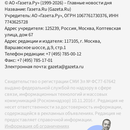
© АО «Газета.Ру» (1999-2026) – Главные новости дня
Название:
Газета.Ru
(Gazeta.Ru)
Учредитель:
АО «Газета.Ру»
, ОГРН 1067761730376, ИНН
7743625728
Адрес учредителя: 125239, Россия, Москва, Коптевская
улица, дом 67
Адрес редакции и издателя:
117105
, г.
Москва
,
Варшавское шоссе, д.9, стр.1
Телефон редакции:
+7 (495) 785-00-12
Факс:
+7 (495) 785-17-01
Электронная почта:
gazeta@gazeta.ru
Свидетельство о регистрации СМИ Эл № ФС77-67642
выдано федеральной службой по надзору в сфере
связи, информационных технологий и массовых
коммуникаций (Роскомнадзор) 10.11.2016 г. Редакция не
несет ответственности за достоверность информации,
содержащейся в рекламных объявлениях. Редакция не
предоставляет справочной информации.
Информация об ограничениях