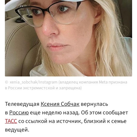
xenia_sobchak/Instagram (владелец компания Meta признана
в России экстремистской и запрещена)
Телеведущая
Ксения Собчак
вернулась
в
Россию
еще неделю назад. Об этом сообщает
ТАСС
со ссылкой на источник, близкий к семье
ведущей.