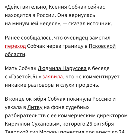
«Действительно, Ксения Собчак сейчас
находится в России. Она вернулась
на минувшей неделе», — сказал источник.
Ранее сообщалось, что очевидец заметил
переход
Собчак через границу в
Псковской
области
.
Мать Собчак
Людмила Нарусова
в беседе
с «Газетой.Ru»
заявила
, что не комментирует
никакие разговоры и слухи про дочь.
В конце октября Собчак покинула Россию и
уехала в
Литву
на фоне судебных
разбирательств с ее коммерческим директором
Кириллом Сухановым
, которого 26 октября
Тверской суд
Москвы
поместил под арест до 24