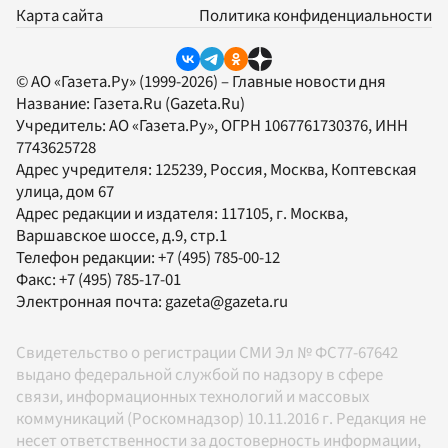
Карта сайта
Политика конфиденциальности
© АО «Газета.Ру» (1999-2026) – Главные новости дня
Название:
Газета.Ru
(Gazeta.Ru)
Учредитель:
АО «Газета.Ру»
, ОГРН 1067761730376, ИНН
7743625728
Адрес учредителя: 125239, Россия, Москва, Коптевская
улица, дом 67
Адрес редакции и издателя:
117105
, г.
Москва
,
Варшавское шоссе, д.9, стр.1
Телефон редакции:
+7 (495) 785-00-12
Факс:
+7 (495) 785-17-01
Электронная почта:
gazeta@gazeta.ru
Свидетельство о регистрации СМИ Эл № ФС77-67642
выдано федеральной службой по надзору в сфере
связи, информационных технологий и массовых
коммуникаций (Роскомнадзор) 10.11.2016 г. Редакция не
несет ответственности за достоверность информации,