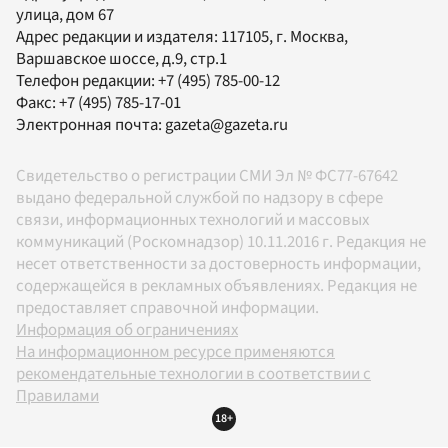
улица, дом 67
Адрес редакции и издателя:
117105
, г.
Москва
,
Варшавское шоссе, д.9, стр.1
Телефон редакции:
+7 (495) 785-00-12
Факс:
+7 (495) 785-17-01
Электронная почта:
gazeta@gazeta.ru
Свидетельство о регистрации СМИ Эл № ФС77-67642
выдано федеральной службой по надзору в сфере
связи, информационных технологий и массовых
коммуникаций (Роскомнадзор) 10.11.2016 г. Редакция не
несет ответственности за достоверность информации,
содержащейся в рекламных объявлениях. Редакция не
предоставляет справочной информации.
Информация об ограничениях
На информационном ресурсе применяются
рекомендательные технологии в соответствии с
Правилами
18+