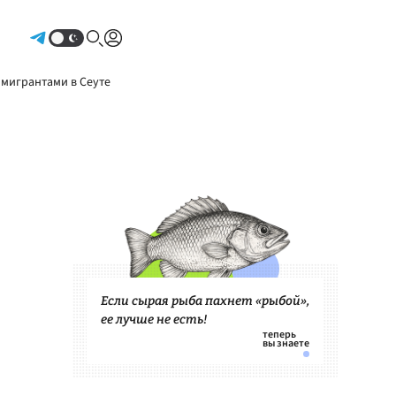
Авторизоваться
 мигрантами в Сеуте
Если сырая рыба пахнет «рыбой»,
ее лучше не есть!