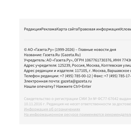
Редакция
Реклама
Карта сайта
Правовая информация
Услов
© АО «Газета.Ру» (1999-2026) – Главные новости дня
Название:
Газета.Ru
(Gazeta.Ru)
Учредитель:
АО «Газета.Ру»
, ОГРН 1067761730376, ИНН 7743
Адрес учредителя: 125239, Россия, Москва, Коптевская улиц
Адрес редакции и издателя:
117105
, г.
Москва
,
Варшавское шо
Телефон редакции:
+7 (495) 785-00-12
| Факс:
+7 (495) 785-17
Электронная почта:
gazeta@gazeta.ru
Нашли опечатку? Нажмите Ctrl+Enter
Свидетельство о регистрации СМИ Эл № ФС77-67642 выда
10.11.2016 г. Редакция не несет ответственности за дос
Информация об ограничениях
На информационном ресурсе применяются рекомендатель