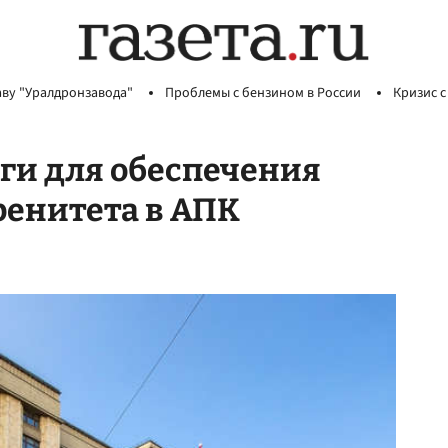
аву "Уралдронзавода"
Проблемы с бензином в России
Кризис с
ги для обеспечения
ренитета в АПК