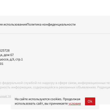
ия использования
Политика конфиденциальности
625728
а, дом 67
ссе, д.9, стр.1
-01
но федеральной службой по надзору в сфере связи, информационных т
товерность информации, содержащейся в рекламных объявлениях. Редак
ные технологии в соответствии с Правилами
На сайте используются cookies. Продолжая
Ok
использовать сайт, вы принимаете
условия