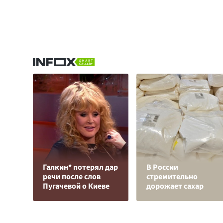
Галкин* потерял дар
В России
речи после слов
стремительно
Пугачевой о Киеве
дорожает сахар