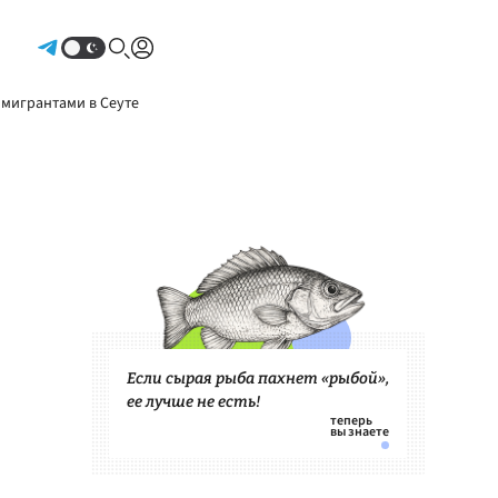
Авторизоваться
 мигрантами в Сеуте
Если сырая рыба пахнет «рыбой»,
ее лучше не есть!