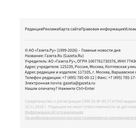
Редакция
Реклама
Карта сайта
Правовая информация
Услов
© АО «Газета.Ру» (1999-2026) – Главные новости дня
Название:
Газета.Ru
(Gazeta.Ru)
Учредитель:
АО «Газета.Ру»
, ОГРН 1067761730376, ИНН 7743
Адрес учредителя: 125239, Россия, Москва, Коптевская улиц
Адрес редакции и издателя:
117105
, г.
Москва
,
Варшавское шо
Телефон редакции:
+7 (495) 785-00-12
| Факс:
+7 (495) 785-17
Электронная почта:
gazeta@gazeta.ru
Нашли опечатку? Нажмите Ctrl+Enter
Свидетельство о регистрации СМИ Эл № ФС77-67642 выда
10.11.2016 г. Редакция не несет ответственности за дос
Информация об ограничениях
На информационном ресурсе применяются рекомендатель