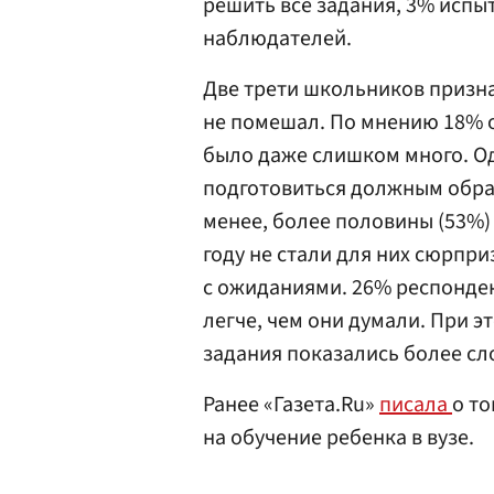
решить все задания, 3% испы
наблюдателей.
Две трети школьников призна
не помешал. По мнению 18% 
было даже слишком много. О
подготовиться должным образ
менее, более половины (53%)
году не стали для них сюрпр
с ожиданиями. 26% респонде
легче, чем они думали. При э
задания показались более с
Ранее «Газета.Ru»
писала
о то
на обучение ребенка в вузе.