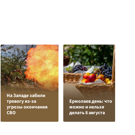
На Западе забили
Л
тревогу из-за
Ермолаев день: что
з
угрозы окончания
можно и нельзя
в
СВО
делать 8 августа
р