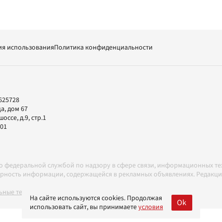
ия использования
Политика конфиденциальности
625728
а, дом 67
ссе, д.9, стр.1
-01
но федеральной службой по надзору в сфере связи, информационных т
товерность информации, содержащейся в рекламных объявлениях. Редак
ные технологии в соответствии с Правилами
На сайте используются cookies. Продолжая
Ok
использовать сайт, вы принимаете
условия