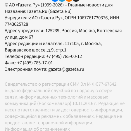
© АО «Газета.Ру» (1999-2026) – Главные новости дня
Название:
Газета.Ru
(Gazeta.Ru)
Учредитель:
АО «Газета.Ру»
, ОГРН 1067761730376, ИНН
7743625728
Адрес учредителя: 125239, Россия, Москва, Коптевская
улица, дом 67
Адрес редакции и издателя:
117105
, г.
Москва
,
Варшавское шоссе, д.9, стр.1
Телефон редакции:
+7 (495) 785-00-12
Факс:
+7 (495) 785-17-01
Электронная почта:
gazeta@gazeta.ru
Свидетельство о регистрации СМИ Эл № ФС77-67642
выдано федеральной службой по надзору в сфере
связи, информационных технологий и массовых
коммуникаций (Роскомнадзор) 10.11.2016 г. Редакция не
несет ответственности за достоверность информации,
содержащейся в рекламных объявлениях. Редакция не
предоставляет справочной информации.
Информация об ограничениях