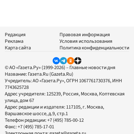
Редакция
Правовая информация
Реклама
Условия использования
Карта сайта
Политика конфиденциальности
© АО «Газета.Ру» (1999-2026) – Главные новости дня
Название:
Газета.Ru
(Gazeta.Ru)
Учредитель:
АО «Газета.Ру»
, ОГРН 1067761730376, ИНН
7743625728
Адрес учредителя: 125239, Россия, Москва, Коптевская
улица, дом 67
Адрес редакции и издателя:
117105
, г.
Москва
,
Варшавское шоссе, д.9, стр.1
Телефон редакции:
+7 (495) 785-00-12
Факс:
+7 (495) 785-17-01
Электронная почта:
gazeta@gazeta.ru