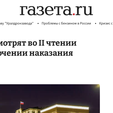
аву "Уралдронзавода"
Проблемы с бензином в России
Кризис с
отрят во II чтении
очении наказания