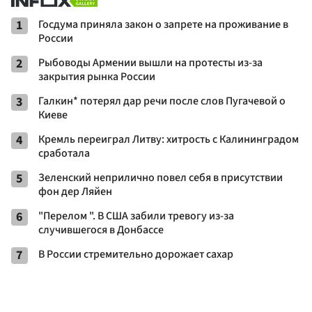
1
Госдума приняла закон о запрете на проживание в
России
2
Рыбоводы Армении вышли на протесты из-за
закрытия рынка России
3
Галкин* потерял дар речи после слов Пугачевой о
Киеве
4
Кремль переиграл Литву: хитрость с Калининградом
сработала
5
Зеленский неприлично повел cебя в присутствии
фон дер Ляйен
6
"Перелом ". В США забили тревогу из-за
случившегося в Донбассе
7
В России стремительно дорожает сахар