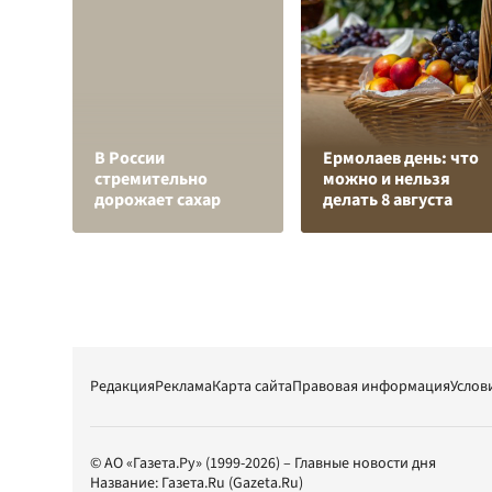
В России
Ермолаев день: что
стремительно
можно и нельзя
дорожает сахар
делать 8 августа
Редакция
Реклама
Карта сайта
Правовая информация
Услов
© АО «Газета.Ру» (1999-2026) – Главные новости дня
Название:
Газета.Ru
(Gazeta.Ru)