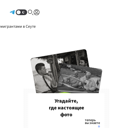
Авторизоваться
 мигрантами в Сеуте
Угадайте,
где настоящее
фото