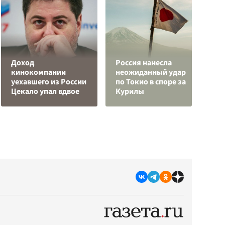
Доход
Россия нанесла
К
кинокомпании
неожиданный удар
г
уехавшего из России
по Токио в споре за
и
Цекало упал вдвое
Курилы
к