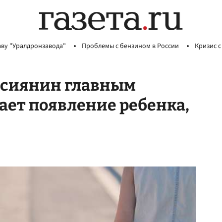
аву "Уралдронзавода"
Проблемы с бензином в России
Кризис с
ссиянин главным
ает появление ребенка,