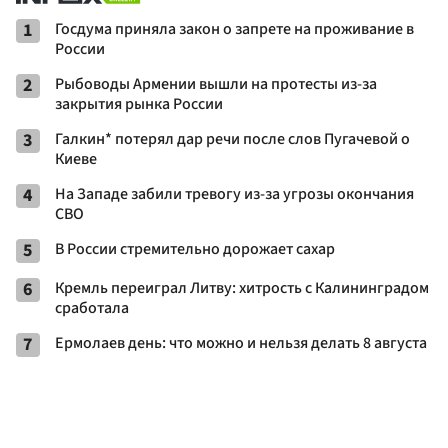
1
Госдума приняла закон о запрете на проживание в
России
2
Рыбоводы Армении вышли на протесты из-за
закрытия рынка России
3
Галкин* потерял дар речи после слов Пугачевой о
Киеве
4
На Западе забили тревогу из-за угрозы окончания
СВО
5
В России стремительно дорожает сахар
6
Кремль переиграл Литву: хитрость с Калининградом
сработала
7
Ермолаев день: что можно и нельзя делать 8 августа