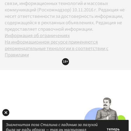
связи, информационных технологий и массовых
коммуникаций (Роскомнадзор) 10.11.2016 г. Редакция не
несет ответственности за достоверность информации,
содержащейся в рекламных объявлениях. Редакция не
предоставляет справочной информации.
Информация об ограничениях
На информационном ресурсе применяются
рекомендательные технологии в соответствии с
Правилами
18+
Знаменитая поза Сталина с ладонью за пазухой
была не ради образа — так он маскировал