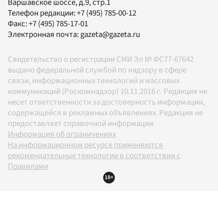
Варшавское шоссе, д.9, стр.1
Телефон редакции:
+7 (495) 785-00-12
Факс:
+7 (495) 785-17-01
Электронная почта:
gazeta@gazeta.ru
Свидетельство о регистрации СМИ Эл № ФС77-67642
выдано федеральной службой по надзору в сфере
связи, информационных технологий и массовых
коммуникаций (Роскомнадзор) 10.11.2016 г. Редакция не
несет ответственности за достоверность информации,
содержащейся в рекламных объявлениях. Редакция не
предоставляет справочной информации.
Информация об ограничениях
На информационном ресурсе применяются
рекомендательные технологии в соответствии с
Правилами
18+