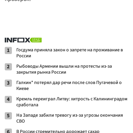
1
Госдума приняла закон о запрете на проживание в
России
2
Рыбоводы Армении вышли на протесты из-за
закрытия рынка России
3
Галкин* потерял дар речи после слов Пугачевой о
Киеве
4
Кремль переиграл Литву: хитрость с Калининградом
сработала
5
На Западе забили тревогу из-за угрозы окончания
СВО
6
В России стремительно дорожает сахар