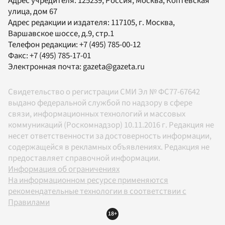
Адрес учредителя: 125239, Россия, Москва, Коптевская
улица, дом 67
Адрес редакции и издателя:
117105
, г.
Москва
,
Варшавское шоссе, д.9, стр.1
Телефон редакции:
+7 (495) 785-00-12
Факс:
+7 (495) 785-17-01
Электронная почта:
gazeta@gazeta.ru
Свидетельство о регистрации СМИ Эл № ФС77-67642
выдано федеральной службой по надзору в сфере
связи, информационных технологий и массовых
коммуникаций (Роскомнадзор) 10.11.2016 г. Редакция не
несет ответственности за достоверность информации,
содержащейся в рекламных объявлениях. Редакция не
предоставляет справочной информации.
Информация об ограничениях
На информационном ресурсе применяются
рекомендательные технологии в соответствии с
Правилами
18+