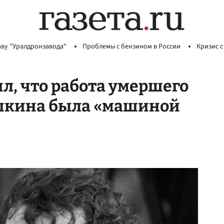
аву "Уралдронзавода"
Проблемы с бензином в России
Кризис с
л, что работа умершего
шкина была «машиной