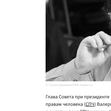
Руслан Кривобок/РИА «Новости»
Глава Совета при президенте
правам человека (
СПЧ
) Вале