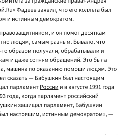
«Комитета за гражданские права» Андрея
той.Ru» Фадеев заявил, что его коллега был
м и истинным демократом.
равозащитником, и он помог десяткам
тно людям, самым разным. Бывало, что
м-то образом получали, обрабатывали и
кам и даже сотням обращений. Это была
ва, машина по оказанию помощи людям. Это
отел сказать — Бабушкин был настоящим
щал парламент
России
и в августе 1991 года
993 года, когда парламент российский
абушкин защищал парламент, Бабушкин
был настоящим, истинным демократом», —