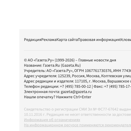
Редакция
Реклама
Карта сайта
Правовая информация
Услов
© АО «Газета.Ру» (1999-2026) – Главные новости дня
Название:
Газета.Ru
(Gazeta.Ru)
Учредитель:
АО «Газета.Ру»
, ОГРН 1067761730376, ИНН 7743
Адрес учредителя: 125239, Россия, Москва, Коптевская улиц
Адрес редакции и издателя:
117105
, г.
Москва
,
Варшавское шо
Телефон редакции:
+7 (495) 785-00-12
| Факс:
+7 (495) 785-17
Электронная почта:
gazeta@gazeta.ru
Нашли опечатку? Нажмите Ctrl+Enter
Свидетельство о регистрации СМИ Эл № ФС77-67642 выда
10.11.2016 г. Редакция не несет ответственности за дос
Информация об ограничениях
На информационном ресурсе применяются рекомендатель