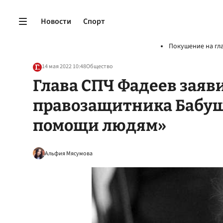
Новости
Спорт
Покушение на гл
14 мая 2022 10:48
Общество
Глава СПЧ Фадеев заяви
правозащитника Бабу
помощи людям»
Альфия Мясумова