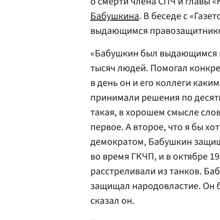
о смерти члена СПЧ и главы 
Бабушкина
. В беседе с «Газе
выдающимся правозащитнико
«Бабушкин был выдающимся п
тысяч людей. Помогал конкре
в день он и его коллеги каки
принимали решения по десят
такая, в хорошем смысле сло
первое. А второе, что я бы х
демократом, Бабушкин защи
во время ГКЧП, и в октябре 1
расстреливали из танков. Б
защищал народовластие. Он 
сказал он.