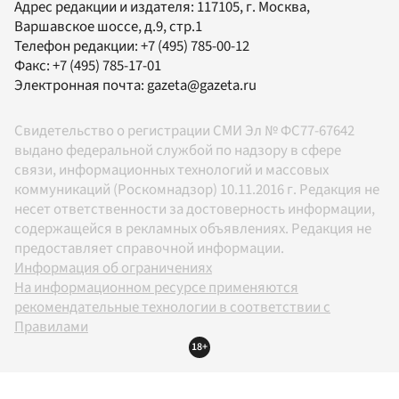
Адрес редакции и издателя:
117105
, г.
Москва
,
Варшавское шоссе, д.9, стр.1
Телефон редакции:
+7 (495) 785-00-12
Факс:
+7 (495) 785-17-01
Электронная почта:
gazeta@gazeta.ru
Свидетельство о регистрации СМИ Эл № ФС77-67642
выдано федеральной службой по надзору в сфере
связи, информационных технологий и массовых
коммуникаций (Роскомнадзор) 10.11.2016 г. Редакция не
несет ответственности за достоверность информации,
содержащейся в рекламных объявлениях. Редакция не
предоставляет справочной информации.
Информация об ограничениях
На информационном ресурсе применяются
рекомендательные технологии в соответствии с
Правилами
18+