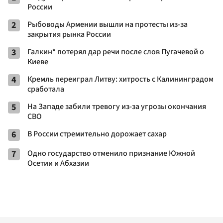
России
2
Рыбоводы Армении вышли на протесты из-за
закрытия рынка России
3
Галкин* потерял дар речи после слов Пугачевой о
Киеве
4
Кремль переиграл Литву: хитрость с Калининградом
сработала
5
На Западе забили тревогу из-за угрозы окончания
СВО
6
В России стремительно дорожает сахар
7
Одно государство отменило признание Южной
Осетии и Абхазии