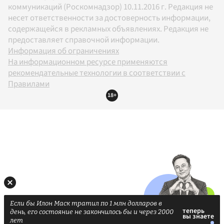
коммуникаций (Роскомнадзор) 10.11.2016 г. Редакция не
несет ответственности за достоверность информации,
содержащейся в рекламных объявлениях. Редакция не
предоставляет справочной информации.
Информация об ограничениях
На информационном ресурсе применяются
рекомендательные технологии в соответствии с
Правилами
18+
Если бы Илон Маск тратил по 1 млн долларов в
день, его состояние не закончилось бы и через 2000
лет