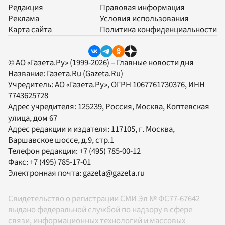
Редакция
Правовая информация
Реклама
Условия использования
Карта сайта
Политика конфиденциальности
© АО «Газета.Ру» (1999-2026) – Главные новости дня
Название:
Газета.Ru
(Gazeta.Ru)
Учредитель:
АО «Газета.Ру»
, ОГРН 1067761730376, ИНН
7743625728
Адрес учредителя: 125239, Россия, Москва, Коптевская
улица, дом 67
Адрес редакции и издателя:
117105
, г.
Москва
,
Варшавское шоссе, д.9, стр.1
Телефон редакции:
+7 (495) 785-00-12
Факс:
+7 (495) 785-17-01
Электронная почта:
gazeta@gazeta.ru
Свидетельство о регистрации СМИ Эл № ФС77-67642
выдано федеральной службой по надзору в сфере
связи, информационных технологий и массовых