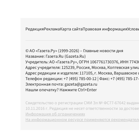
Редакция
Реклама
Карта сайта
Правовая информация
Услов
© АО «Газета.Ру» (1999-2026) – Главные новости дня
Название:
Газета.Ru
(Gazeta.Ru)
Учредитель:
АО «Газета.Ру»
, ОГРН 1067761730376, ИНН 7743
Адрес учредителя: 125239, Россия, Москва, Коптевская улиц
Адрес редакции и издателя:
117105
, г.
Москва
,
Варшавское шо
Телефон редакции:
+7 (495) 785-00-12
| Факс:
+7 (495) 785-17
Электронная почта:
gazeta@gazeta.ru
Нашли опечатку? Нажмите Ctrl+Enter
Свидетельство о регистрации СМИ Эл № ФС77-67642 выда
10.11.2016 г. Редакция не несет ответственности за дос
Информация об ограничениях
На информационном ресурсе применяются рекомендатель