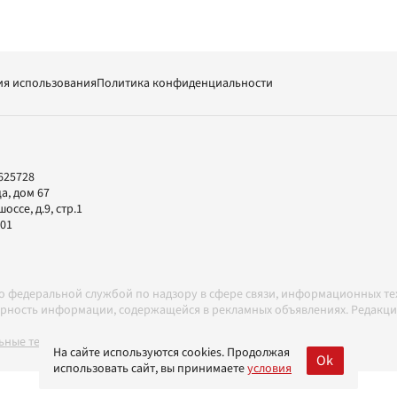
ия использования
Политика конфиденциальности
625728
а, дом 67
ссе, д.9, стр.1
-01
но федеральной службой по надзору в сфере связи, информационных т
товерность информации, содержащейся в рекламных объявлениях. Редак
ные технологии в соответствии с Правилами
На сайте используются cookies. Продолжая
Ok
использовать сайт, вы принимаете
условия