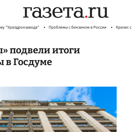
аву "Уралдронзавода"
Проблемы с бензином в России
Кризис с
» подвели итоги
ы в Госдуме