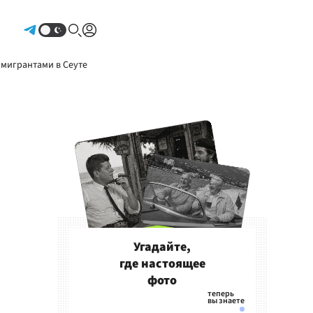
Авторизоваться
 мигрантами в Сеуте
Угадайте,
где настоящее
фото