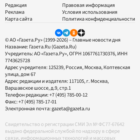
Редакция
Правовая информация
Реклама
Условия использования
Карта сайта
Политика конфиденциальности
© АО «Газета.Ру» (1999-2026) – Главные новости дня
Название:
Газета.Ru
(Gazeta.Ru)
Учредитель:
АО «Газета.Ру»
, ОГРН 1067761730376, ИНН
7743625728
Адрес учредителя: 125239, Россия, Москва, Коптевская
улица, дом 67
Адрес редакции и издателя:
117105
, г.
Москва
,
Варшавское шоссе, д.9, стр.1
Телефон редакции:
+7 (495) 785-00-12
Факс:
+7 (495) 785-17-01
Электронная почта:
gazeta@gazeta.ru
Свидетельство о регистрации СМИ Эл № ФС77-67642
выдано федеральной службой по надзору в сфере
связи, информационных технологий и массовых