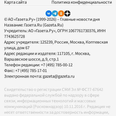
Карта сайта
Политика конфиденциальности
© АО «Газета.Ру» (1999-2026) – Главные новости дня
Название:
Газета.Ru
(Gazeta.Ru)
Учредитель:
АО «Газета.Ру»
, ОГРН 1067761730376, ИНН
7743625728
Адрес учредителя: 125239, Россия, Москва, Коптевская
улица, дом 67
Адрес редакции и издателя:
117105
, г.
Москва
,
Варшавское шоссе, д.9, стр.1
Телефон редакции:
+7 (495) 785-00-12
Факс:
+7 (495) 785-17-01
Электронная почта:
gazeta@gazeta.ru
Свидетельство о регистрации СМИ Эл № ФС77-67642
выдано федеральной службой по надзору в сфере
связи, информационных технологий и массовых
коммуникаций (Роскомнадзор) 10.11.2016 г. Редакция не
несет ответственности за достоверность информации,