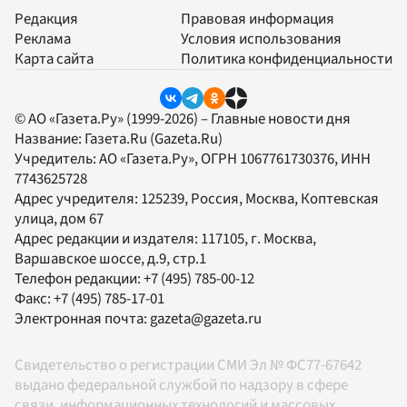
Редакция
Правовая информация
Реклама
Условия использования
Карта сайта
Политика конфиденциальности
© АО «Газета.Ру» (1999-2026) – Главные новости дня
Название:
Газета.Ru
(Gazeta.Ru)
Учредитель:
АО «Газета.Ру»
, ОГРН 1067761730376, ИНН
7743625728
Адрес учредителя: 125239, Россия, Москва, Коптевская
улица, дом 67
Адрес редакции и издателя:
117105
, г.
Москва
,
Варшавское шоссе, д.9, стр.1
Телефон редакции:
+7 (495) 785-00-12
Факс:
+7 (495) 785-17-01
Электронная почта:
gazeta@gazeta.ru
Свидетельство о регистрации СМИ Эл № ФС77-67642
выдано федеральной службой по надзору в сфере
связи, информационных технологий и массовых