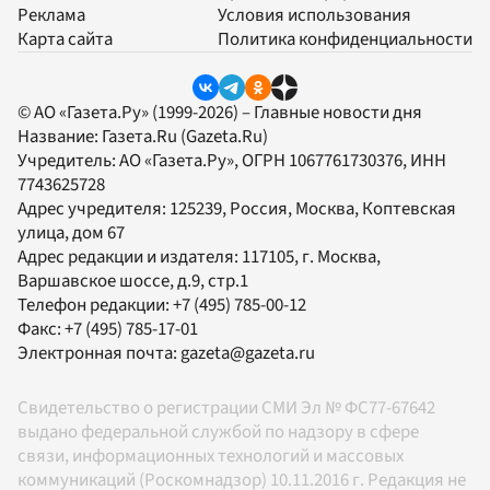
Реклама
Условия использования
Карта сайта
Политика конфиденциальности
© АО «Газета.Ру» (1999-2026) – Главные новости дня
Название:
Газета.Ru
(Gazeta.Ru)
Учредитель:
АО «Газета.Ру»
, ОГРН 1067761730376, ИНН
7743625728
Адрес учредителя: 125239, Россия, Москва, Коптевская
улица, дом 67
Адрес редакции и издателя:
117105
, г.
Москва
,
Варшавское шоссе, д.9, стр.1
Телефон редакции:
+7 (495) 785-00-12
Факс:
+7 (495) 785-17-01
Электронная почта:
gazeta@gazeta.ru
Свидетельство о регистрации СМИ Эл № ФС77-67642
выдано федеральной службой по надзору в сфере
связи, информационных технологий и массовых
коммуникаций (Роскомнадзор) 10.11.2016 г. Редакция не