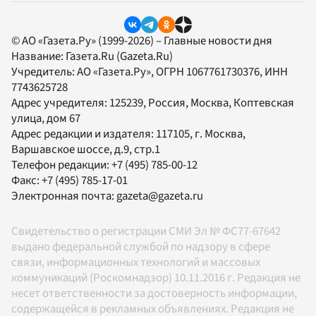
© АО «Газета.Ру» (1999-2026) – Главные новости дня
Название:
Газета.Ru
(Gazeta.Ru)
Учредитель:
АО «Газета.Ру»
, ОГРН 1067761730376, ИНН
7743625728
Адрес учредителя: 125239, Россия, Москва, Коптевская
улица, дом 67
Адрес редакции и издателя:
117105
, г.
Москва
,
Варшавское шоссе, д.9, стр.1
Телефон редакции:
+7 (495) 785-00-12
Факс:
+7 (495) 785-17-01
Электронная почта:
gazeta@gazeta.ru
Свидетельство о регистрации СМИ Эл № ФС77-67642
выдано федеральной службой по надзору в сфере
связи, информационных технологий и массовых
коммуникаций (Роскомнадзор) 10.11.2016 г. Редакция не
несет ответственности за достоверность информации,
содержащейся в рекламных объявлениях. Редакция не