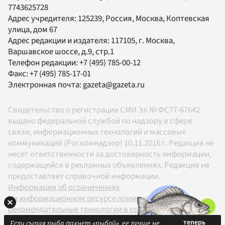
7743625728
Адрес учредителя: 125239, Россия, Москва, Коптевская
улица, дом 67
Адрес редакции и издателя:
117105
, г.
Москва
,
Варшавское шоссе, д.9, стр.1
Телефон редакции:
+7 (495) 785-00-12
Факс:
+7 (495) 785-17-01
Электронная почта:
gazeta@gazeta.ru
Свидетельство о регистрации СМИ Эл № ФС77-67642
выдано федеральной службой по надзору в сфере
связи, информационных технологий и массовых
коммуникаций (Роскомнадзор) 10.11.2016 г. Редакция не
несет ответственности за достоверность информации,
содержащейся в рекламных объявлениях. Редакция не
предоставляет справочной информации.
Информация об ограничениях
На информационном ресурсе применяются
рекомендательные технологии в соответствии с
Правилами
Если сырая рыба пахнет «рыбой», ее лучше не