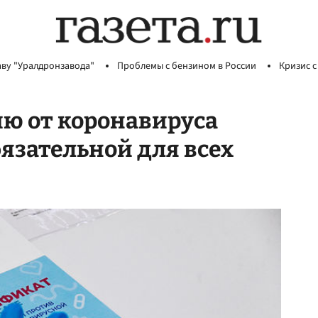
аву "Уралдронзавода"
Проблемы с бензином в России
Кризис с
ю от коронавируса
язательной для всех