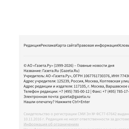
Редакция
Реклама
Карта сайта
Правовая информация
Услов
© АО «Газета.Ру» (1999-2026) – Главные новости дня
Название:
Газета.Ru
(Gazeta.Ru)
Учредитель:
АО «Газета.Ру»
, ОГРН 1067761730376, ИНН 7743
Адрес учредителя: 125239, Россия, Москва, Коптевская улиц
Адрес редакции и издателя:
117105
, г.
Москва
,
Варшавское шо
Телефон редакции:
+7 (495) 785-00-12
| Факс:
+7 (495) 785-17
Электронная почта:
gazeta@gazeta.ru
Нашли опечатку? Нажмите Ctrl+Enter
Свидетельство о регистрации СМИ Эл № ФС77-67642 выда
10.11.2016 г. Редакция не несет ответственности за дос
Информация об ограничениях