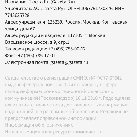
Название:
Газета.Ru
(Gazeta.Ru)
Учредитель:
АО «Газета.Ру»
, ОГРН 1067761730376, ИНН
7743625728
Адрес учредителя: 125239, Россия, Москва, Коптевская
улица, дом 67
Адрес редакции и издателя:
117105
, г.
Москва
,
Варшавское шоссе, д.9, стр.1
Телефон редакции:
+7 (495) 785-00-12
Факс:
+7 (495) 785-17-01
Электронная почта:
gazeta@gazeta.ru
Свидетельство о регистрации СМИ Эл № ФС77-67642
выдано федеральной службой по надзору в сфере
связи, информационных технологий и массовых
коммуникаций (Роскомнадзор) 10.11.2016 г. Редакция не
несет ответственности за достоверность информации,
содержащейся в рекламных объявлениях. Редакция не
предоставляет справочной информации.
Информация об ограничениях
На информационном ресурсе применяются