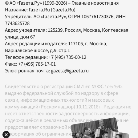
© АО «Газета.Ру» (1999-2026) – Главные новости дня
Название:
Газета.Ru
(Gazeta.Ru)
Учредитель:
АО «Газета.Ру»
, ОГРН 1067761730376, ИНН
7743625728
Адрес учредителя: 125239, Россия, Москва, Коптевская
улица, дом 67
Адрес редакции и издателя:
117105
, г.
Москва
,
Варшавское шоссе, д.9, стр.1
Телефон редакции:
+7 (495) 785-00-12
Факс:
+7 (495) 785-17-01
Электронная почта:
gazeta@gazeta.ru
Свидетельство о регистрации СМИ Эл № ФС77-67642
выдано федеральной службой по надзору в сфере
связи, информационных технологий и массовых
коммуникаций (Роскомнадзор) 10.11.2016 г. Редакция не
несет ответственности за достоверность информации,
содержащейся в рекламных объявлениях. Редакция не
предоставляет справочной информации.
Информация об ограничениях