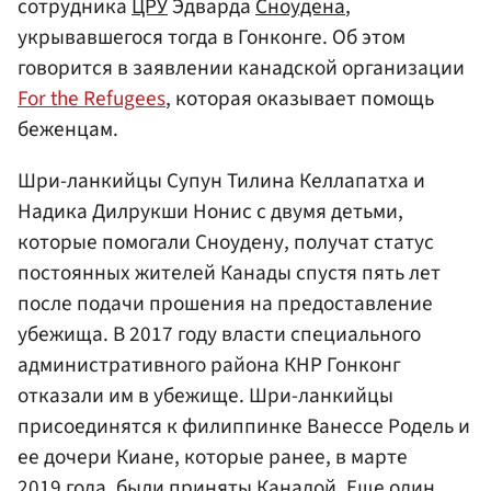
сотрудника
ЦРУ
Эдварда
Сноудена
,
укрывавшегося тогда в Гонконге. Об этом
говорится в заявлении канадской организации
For the Refugees
, которая оказывает помощь
беженцам.
Шри-ланкийцы Супун Тилина Келлапатха и
Надика Дилрукши Нонис с двумя детьми,
которые помогали Сноудену, получат статус
постоянных жителей Канады спустя пять лет
после подачи прошения на предоставление
убежища. В 2017 году власти специального
административного района КНР Гонконг
отказали им в убежище. Шри-ланкийцы
присоединятся к филиппинке Ванессе Родель и
ее дочери Киане, которые ранее, в марте
2019 года, были приняты Канадой. Еще один