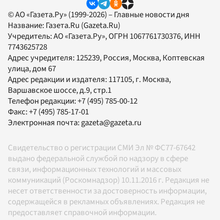
© АО «Газета.Ру» (1999-2026) – Главные новости дня
Название:
Газета.Ru
(Gazeta.Ru)
Учредитель:
АО «Газета.Ру»
, ОГРН 1067761730376, ИНН
7743625728
Адрес учредителя: 125239, Россия, Москва, Коптевская
улица, дом 67
Адрес редакции и издателя:
117105
, г.
Москва
,
Варшавское шоссе, д.9, стр.1
Телефон редакции:
+7 (495) 785-00-12
Факс:
+7 (495) 785-17-01
Электронная почта:
gazeta@gazeta.ru
Свидетельство о регистрации СМИ Эл № ФС77-67642
выдано федеральной службой по надзору в сфере
связи, информационных технологий и массовых
коммуникаций (Роскомнадзор) 10.11.2016 г. Редакция не
несет ответственности за достоверность информации,
содержащейся в рекламных объявлениях. Редакция не
предоставляет справочной информации.