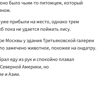
 оно было чьим-то питомцем, который
ином.
и уже прибыли на место, однако трем
б пока не удается поймать лису.
нтре Москвы у здания Третьяковской галереи
о замечено животное, похожее на ондатру.
рал еду из рук и спокойно плавал
 Северной Америки, но
е и Азии.