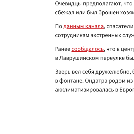
Очевидцы предполагают, что
сбежал или был брошен хозя
По
данным канала
, спасател
сотрудникам экстренных служ
Ранее
сообщалось
, что в це
в Лаврушинском переулке был
Зверь вел себя дружелюбно, б
в фонтане. Ондатра родом из
акклиматизировалась в Европ