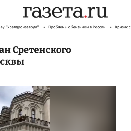
аву "Уралдронзавода"
Проблемы с бензином в России
Кризис с
ан Сретенского
осквы