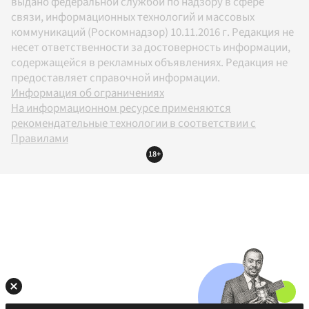
выдано федеральной службой по надзору в сфере
связи, информационных технологий и массовых
коммуникаций (Роскомнадзор) 10.11.2016 г. Редакция не
несет ответственности за достоверность информации,
содержащейся в рекламных объявлениях. Редакция не
предоставляет справочной информации.
Информация об ограничениях
На информационном ресурсе применяются
рекомендательные технологии в соответствии с
Правилами
18+