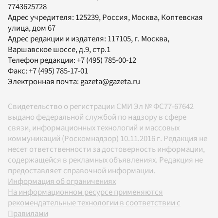
7743625728
Адрес учредителя: 125239, Россия, Москва, Коптевская
улица, дом 67
Адрес редакции и издателя:
117105
, г.
Москва
,
Варшавское шоссе, д.9, стр.1
Телефон редакции:
+7 (495) 785-00-12
Факс:
+7 (495) 785-17-01
Электронная почта:
gazeta@gazeta.ru
Свидетельство о регистрации СМИ Эл № ФС77-67642
выдано федеральной службой по надзору в сфере
связи, информационных технологий и массовых
коммуникаций (Роскомнадзор) 10.11.2016 г. Редакция не
несет ответственности за достоверность информации,
содержащейся в рекламных объявлениях. Редакция не
предоставляет справочной информации.
Информация об ограничениях
На информационном ресурсе применяются
рекомендательные технологии в соответствии с
Правилами