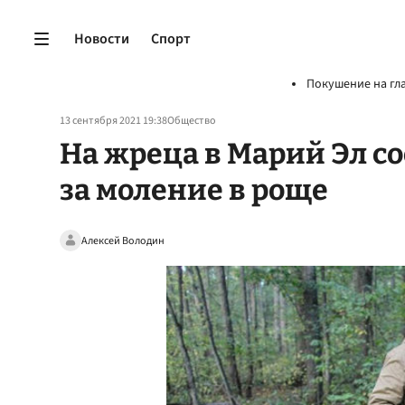
Новости
Спорт
Покушение на гл
13 сентября 2021 19:38
Общество
На жреца в Марий Эл с
за моление в роще
Алексей Володин