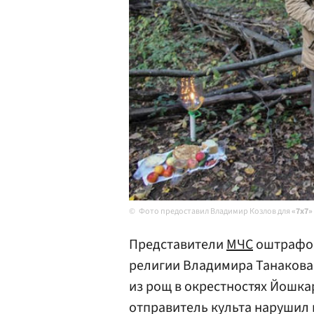
Фото предоставил Владимир Козлов для
«7x7»
Представители
МЧС
оштрафов
религии Владимира Танакова 
из рощ в окрестностях Йошка
отправитель культа нарушил