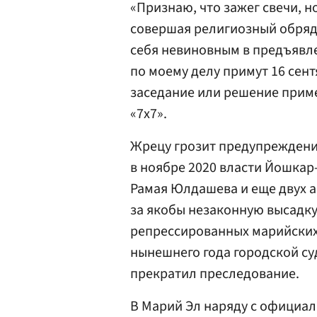
«Признаю, что зажег свечи, н
совершая религиозный обряд.
себя невиновным в предъявл
по моему делу примут 16 сентя
заседание или решение приме
«7х7».
Жрецу грозит предупреждение
в ноябре 2020 власти Йошка
Рамая Юлдашева и еще двух 
за якобы незаконную высадку
репрессированных марийских
нынешнего года городской с
прекратил преследование.
В Марий Эл наряду с официа