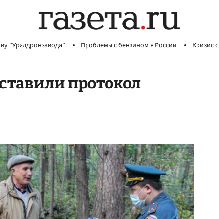
аву "Уралдронзавода"
Проблемы с бензином в России
Кризис с
оставили протокол