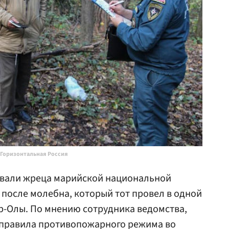
 Горизонтальная Россия
али жреца марийской национальной
после молебна, который тот провел в одной
р-Олы. По мнению сотрудника ведомства,
 правила противопожарного режима во