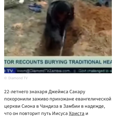
Diamond TV
22-летнего знахаря Джеймса Сакару
похоронили заживо прихожане евангелической
церкви Сиона в Чандиза в Замбии в надежде,
что он повторит путь Иисуса
Христа
и