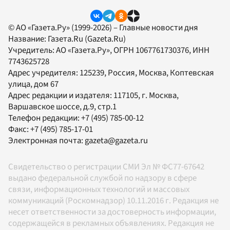
© АО «Газета.Ру» (1999-2026) – Главные новости дня
Название:
Газета.Ru
(Gazeta.Ru)
Учредитель:
АО «Газета.Ру»
, ОГРН 1067761730376, ИНН
7743625728
Адрес учредителя: 125239, Россия, Москва, Коптевская
улица, дом 67
Адрес редакции и издателя:
117105
, г.
Москва
,
Варшавское шоссе, д.9, стр.1
Телефон редакции:
+7 (495) 785-00-12
Факс:
+7 (495) 785-17-01
Электронная почта:
gazeta@gazeta.ru
Свидетельство о регистрации СМИ Эл № ФС77-67642
выдано федеральной службой по надзору в сфере
связи, информационных технологий и массовых
коммуникаций (Роскомнадзор) 10.11.2016 г. Редакция не
несет ответственности за достоверность информации,
содержащейся в рекламных объявлениях. Редакция не