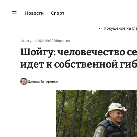
Новости
Спорт
Покушение на гл
18 августа 2021 09:30
Общество
Шойгу: человечество 
идет к собственной ги
Данила Титоренко