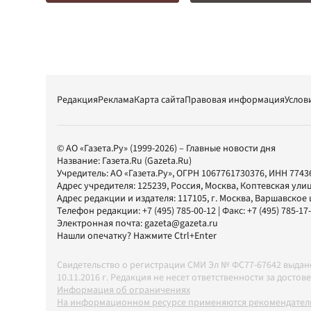
Редакция
Реклама
Карта сайта
Правовая информация
Услов
© АО «Газета.Ру» (1999-2026) – Главные новости дня
Название:
Газета.Ru
(Gazeta.Ru)
Учредитель:
АО «Газета.Ру»
, ОГРН 1067761730376, ИНН 7743
Адрес учредителя: 125239, Россия, Москва, Коптевская улиц
Адрес редакции и издателя:
117105
, г.
Москва
,
Варшавское шо
Телефон редакции:
+7 (495) 785-00-12
| Факс:
+7 (495) 785-17
Электронная почта:
gazeta@gazeta.ru
Нашли опечатку? Нажмите Ctrl+Enter
Свидетельство о регистрации СМИ Эл № ФС77-67642 выда
10.11.2016 г. Редакция не несет ответственности за дос
Информация об ограничениях
На информационном ресурсе применяются рекомендатель