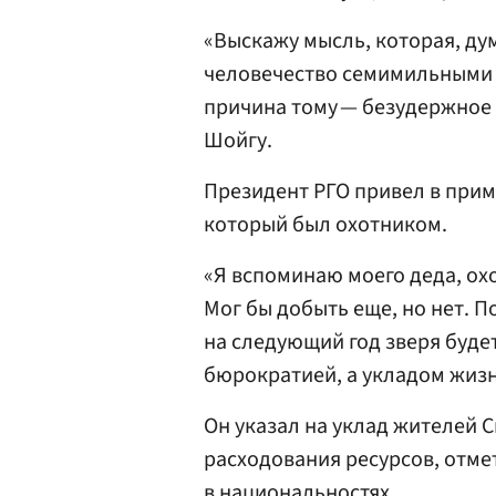
«Выскажу мысль, которая, ду
человечество семимильными 
причина тому — безудержное 
Шойгу.
Президент РГО привел в прим
который был охотником.
«Я вспоминаю моего деда, охо
Мог бы добыть еще, но нет. По
на следующий год зверя буде
бюрократией, а укладом жизн
Он указал на уклад жителей 
расходования ресурсов, отмет
в национальностях.