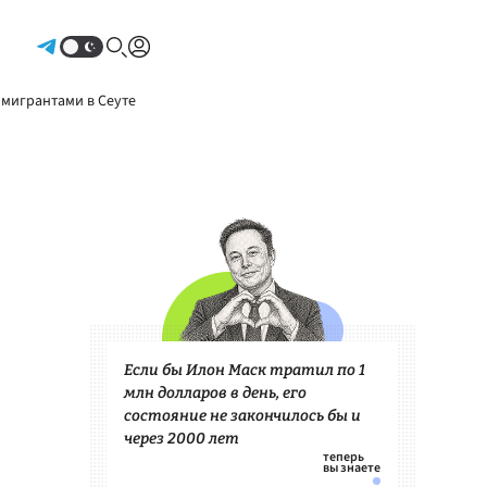
Авторизоваться
 мигрантами в Сеуте
Если бы Илон Маск тратил по 1
млн долларов в день, его
состояние не закончилось бы и
через 2000 лет