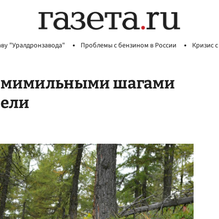
аву "Уралдронзавода"
Проблемы с бензином в России
Кризис с
семимильными шагами
бели