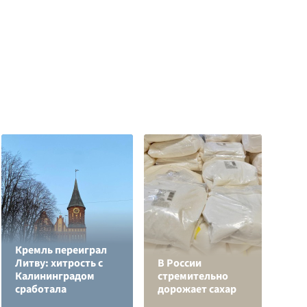
Кремль переиграл
Н
Литву: хитрость с
В России
т
Калининградом
стремительно
у
сработала
дорожает сахар
С