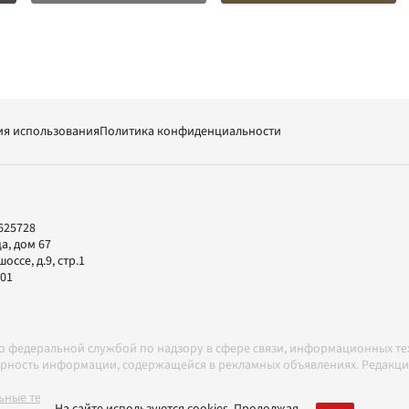
ия использования
Политика конфиденциальности
625728
а, дом 67
ссе, д.9, стр.1
-01
но федеральной службой по надзору в сфере связи, информационных т
товерность информации, содержащейся в рекламных объявлениях. Редак
ные технологии в соответствии с Правилами