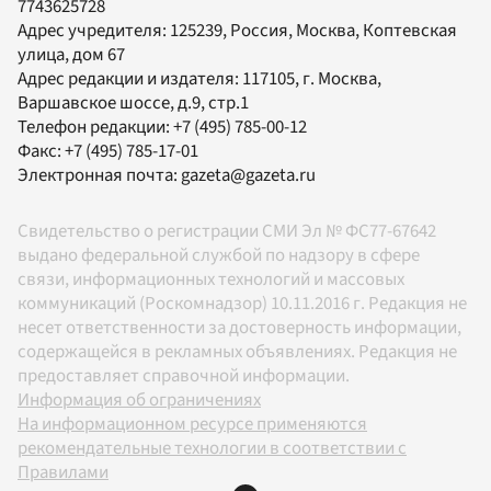
7743625728
Адрес учредителя: 125239, Россия, Москва, Коптевская
улица, дом 67
Адрес редакции и издателя:
117105
, г.
Москва
,
Варшавское шоссе, д.9, стр.1
Телефон редакции:
+7 (495) 785-00-12
Факс:
+7 (495) 785-17-01
Электронная почта:
gazeta@gazeta.ru
Свидетельство о регистрации СМИ Эл № ФС77-67642
выдано федеральной службой по надзору в сфере
связи, информационных технологий и массовых
коммуникаций (Роскомнадзор) 10.11.2016 г. Редакция не
несет ответственности за достоверность информации,
содержащейся в рекламных объявлениях. Редакция не
предоставляет справочной информации.
Информация об ограничениях
На информационном ресурсе применяются
рекомендательные технологии в соответствии с
Правилами