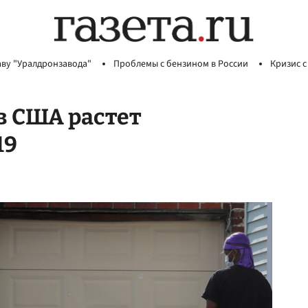
аву "Уралдронзавода"
Проблемы с бензином в России
Кризис с
в США растет
19