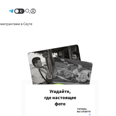
Авторизоваться
 мигрантами в Сеуте
Угадайте,
где настоящее
фото